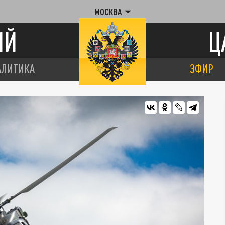
МОСКВА
ИЙ
Ц
АЛИТИКА
ЭФИР