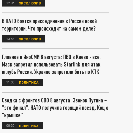
17:05
ЭКСКЛЮЗИВ
В НАТО боятся присоединения к России новой
территории. Что происходит на самом деле?
13:56
ЭКСКЛЮЗИВ
Главное в ИноСМИ 8 августа: ПВО в Киеве - всё.
Маск запретил использовать Starlink для атак
вглубь России. Украине запретили бить по КТК
11:00
ПОЛИТИКА
Сводка с фронтов СВО 8 августа: Звонок Путина –
"это финал". НАТО получила горящий поезд. Коц о
"крышке"
08:30
ПОЛИТИКА