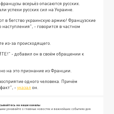
 французы всерьёз опасаются русских.
и успехи русских сил на Украине.
ют в бегство украинскую армию! Французские
 наступления", - говорится в частном
те из-за происходящего.
Е!" - добавил он в своём обращении к
но на это признание из Франции.
восприятие одного человека. Причём
факт", -
указал
он.
сывайтесь на наши каналы
ыми узнавайте о главных новостях и важнейших событиях дня.