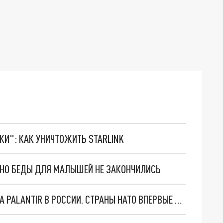
ТКИ": КАК УНИЧТОЖИТЬ STARLINK
. НО БЕДЫ ДЛЯ МАЛЫШЕЙ НЕ ЗАКОНЧИЛИСЬ
"ОЧЕНЬ ПЛОХИЕ НОВОСТИ": БОЛЬШАЯ ОШИБКА PALANTIR В РОССИИ. СТРАНЫ НАТО ВПЕРВЫЕ ЗА СВО ОСТАНОВИЛИ ПОСТАВКИ ОРУЖИЯ. ВСУ ТЕРЯЮТ ПРИГРАНИЧЬЕ?