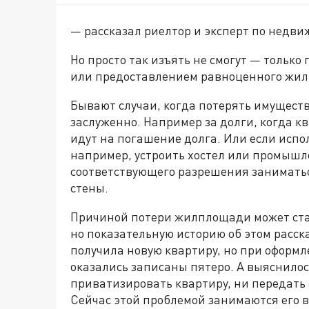
— рассказал риел­тор и эксперт по недв
Но просто так изъять не смогут — тольк
или предоставлением равноценного жил
Бывают случаи, когда потерять имуществ
заслуженно. Например за долги, когда к
идут на погашение долга. Или если исп
например, устроить хостел или промышле
соответствующего разрешения занимать
стены.
Причиной потери жилплощади может стат
но показательную историю об этом расск
получила новую квартиру, но при оформл
оказались записаны пятеро. А выяснилось 
приватизировать квартиру, ни передать е
Сейчас этой проблемой занимаются его вн