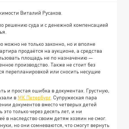
ижимости Виталий Русаков.
о по решению суда и с денежной компенсацией
ья.
о можно не только законно, но и вполне
вартира продаётся на аукционе, а средства
ользовать площадь не по назначению —
нное производство. Также не стоит без
ся перепланировкой или сносить несущие
ь и простая ошибка в документах. Грустную,
азали в
МК Петербург
. Супружеская пара
ении документов вместо четверых детей
это только через десять лет, и ни
ё в наследство своим детям хозяин не смог.
уки, но они сомневаются, что смогут вернуть