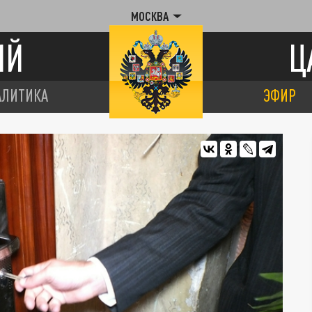
МОСКВА
ИЙ
Ц
АЛИТИКА
ЭФИР