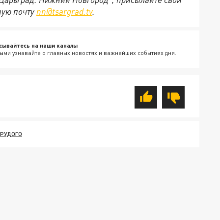
ную почту
nn@tsargrad.tv
.
сывайтесь на наши каналы
ыми узнавайте о главных новостях и важнейших событиях дня.
 РУДОГО