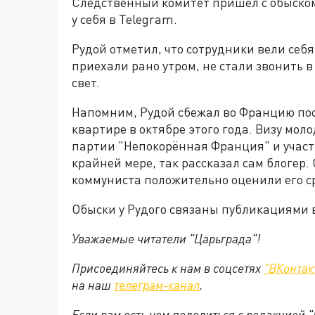
Следственный комитет пришёл с обыском 
у себя в Telegram.
Рудой отметил, что сотрудники вели себя
приехали рано утром, не стали звонить в
свет.
Напомним, Рудой сбежал во Францию пос
квартире в октябре этого года. Визу мол
партии "Непокорённая Франция" и участ
крайней мере, так рассказал сам блогер.
коммуниста положительно оценили его с
Обыски у Рудого связаны публикациями в
Уважаемые читатели "Царьграда"!
Присоединяйтесь к нам в соцсетях
"ВКонтак
на
наш
телеграм-канал
.
Если вам есть чем поделиться с редакцией 