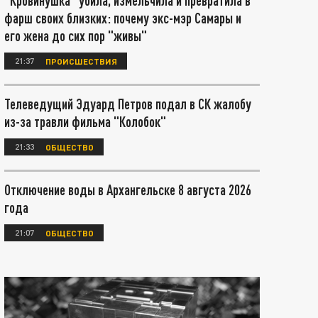
"Кровинушка" убила, измельчила и превратила в
фарш своих близких: почему экс-мэр Самары и
его жена до сих пор "живы"
21:37
ПРОИСШЕСТВИЯ
Телеведущий Эдуард Петров подал в СК жалобу
из-за травли фильма "Колобок"
21:33
ОБЩЕСТВО
Отключение воды в Архангельске 8 августа 2026
года
21:07
ОБЩЕСТВО