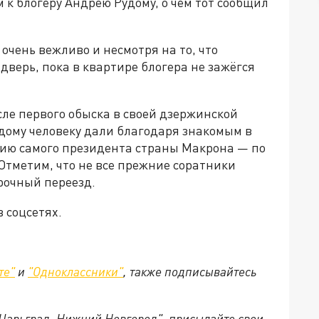
к блогеру Андрею Рудому, о чём тот сообщил
 очень вежливо и несмотря на то, что
 дверь, пока в квартире блогера не зажёгся
ле первого обыска в своей дзержинской
одому человеку дали благодаря знакомым в
ию самого президента страны Макрона — по
 Отметим, что не все прежние соратники
рочный переезд.
 соцсетях.
те"
и
"Одноклассники"
,
также подписывайтесь
"Царьград. Нижний Новгород", присылайте свои