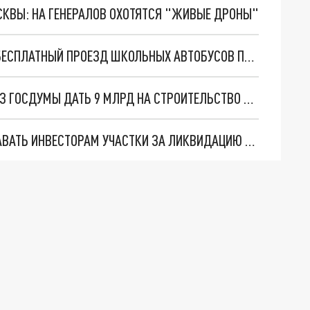
ОСКВЫ: НА ГЕНЕРАЛОВ ОХОТЯТСЯ "ЖИВЫЕ ДРОНЫ"
НИЖЕГОРОДСКИЕ ДЕПУТАТЫ ВЫСТУПИЛИ ЗА БЕСПЛАТНЫЙ ПРОЕЗД ШКОЛЬНЫХ АВТОБУСОВ ПО ПЛАТНЫМ ДОРОГАМ
МЕЛИК-ГУСЕЙНОВ ПРОКОММЕНТИРОВАЛ ОТКАЗ ГОСДУМЫ ДАТЬ 9 МЛРД НА СТРОИТЕЛЬСТВО НИЖЕГОРОДСКОГО ОНКОЦЕНТРА
НИЖЕГОРОДСКИЕ ВЛАСТИ ПРЕДЛАГАЮТ ВЫДАВАТЬ ИНВЕСТОРАМ УЧАСТКИ ЗА ЛИКВИДАЦИЮ СВАЛОК