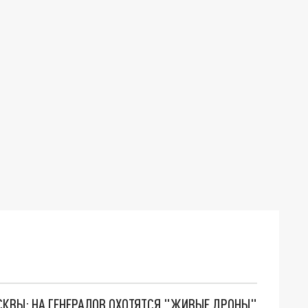
ОСКВЫ: НА ГЕНЕРАЛОВ ОХОТЯТСЯ "ЖИВЫЕ ДРОНЫ"