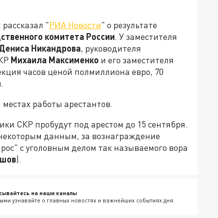
 рассказал "
РИА Новости
" о результате
ственного комитета России
. У заместителя
Дениса Никандрова
, руководителя
СКР
Михаила Максименко
и его заместителя
кция часов ценой полмиллиона евро, 70
.
а местах работы арестантов.
ки СКР пробудут под арестом до 15 сентября.
 некоторым данным, за вознаграждение
рос" с уголовным делом так называемого вора
ашов
).
сывайтесь на наши каналы
ыми узнавайте о главных новостях и важнейших событиях дня.