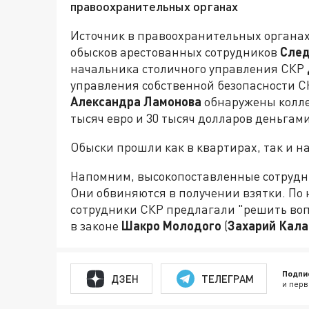
правоохранительных органах
Источник в правоохранительных органах
обысков арестованных сотрудников
След
начальника столичного управления СКР
управления собственной безопасности 
Александра Ламонова
обнаружены колле
тысяч евро и 30 тысяч долларов деньгами
Обыски прошли как в квартирах, так и н
Напомним, высокопоставленные сотрудни
Они обвиняются в получении взятки. По
сотрудники СКР предлагали "решить воп
в законе
Шакро Молодого
(
Захарий Кал
Подпи
ДЗЕН
ТЕЛЕГРАМ
и перв