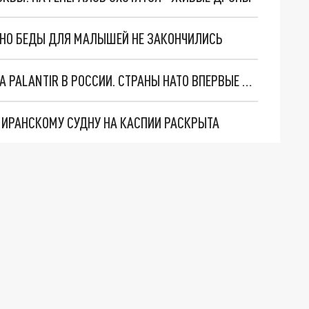
. НО БЕДЫ ДЛЯ МАЛЫШЕЙ НЕ ЗАКОНЧИЛИСЬ
"ОЧЕНЬ ПЛОХИЕ НОВОСТИ": БОЛЬШАЯ ОШИБКА PALANTIR В РОССИИ. СТРАНЫ НАТО ВПЕРВЫЕ ЗА СВО ОСТАНОВИЛИ ПОСТАВКИ ОРУЖИЯ. ВСУ ТЕРЯЮТ ПРИГРАНИЧЬЕ?
О ИРАНСКОМУ СУДНУ НА КАСПИИ РАСКРЫТА