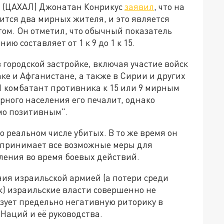
я (ЦАХАЛ) Джонатан Конрикус
заявил
, что на
ится два мирных жителя, и это является
ом. Он отметил, что обычный показатель
ю составляет от 1 к 9 до 1 к 15.
в городской застройке, включая участие войск
ке и Афганистане, а также в Сирии и других
1 комбатант противника к 15 или 9 мирным
рного населения его печалит, однако
мо позитивным".
о реальном числе убитых. В то же время он
дпринимает все возможные меры для
ения во время боевых действий.
ния израильской армией (а потери среди
к) израильские власти совершенно не
зует предельно негативную риторику в
аций и её руководства.