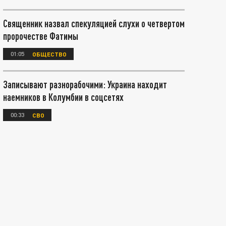
Священник назвал спекуляцией слухи о четвертом
пророчестве Фатимы
01:05
ОБЩЕСТВО
Записывают разнорабочими: Украина находит
наемников в Колумбии в соцсетях
00:33
СВО