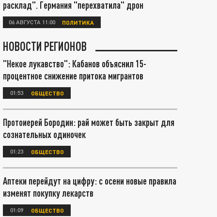
расклад". Германия "перехватила" дрон
06 АВГУСТА 11:00
ПОЛИТИКА
НОВОСТИ РЕГИОНОВ
"Некое лукавство": Кабанов объяснил 15-
процентное снижение притока мигрантов
01:53
ОБЩЕСТВО
Протоиерей Бородин: рай может быть закрыт для
сознательных одиночек
01:23
ОБЩЕСТВО
Аптеки перейдут на цифру: с осени новые правила
изменят покупку лекарств
01:09
ОБЩЕСТВО