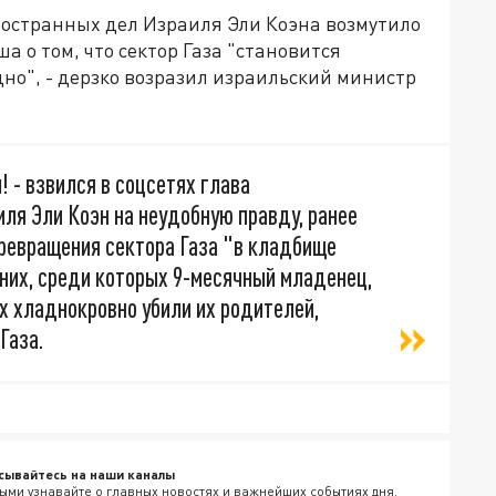
остранных дел Израиля Эли Коэна возмутило
 о том, что сектор Газа "становится
дно", - дерзко возразил израильский министр
! - взвился в соцсетях глава
ля Эли Коэн на неудобную правду, ранее
превращения сектора Газа "в кладбище
них, среди которых 9-месячный младенец,
ах хладнокровно убили их родителей,
Газа.
сывайтесь на наши каналы
ыми узнавайте о главных новостях и важнейших событиях дня.