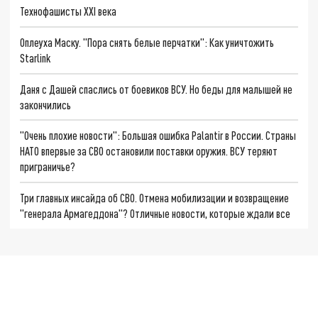
Технофашисты XXI века
Оплеуха Маску. "Пора снять белые перчатки": Как уничтожить
Starlink
Даня с Дашей спаслись от боевиков ВСУ. Но беды для малышей не
закончились
"Очень плохие новости": Большая ошибка Palantir в России. Страны
НАТО впервые за СВО остановили поставки оружия. ВСУ теряют
приграничье?
Три главных инсайда об СВО. Отмена мобилизации и возвращение
"генерала Армагеддона"? Отличные новости, которые ждали все