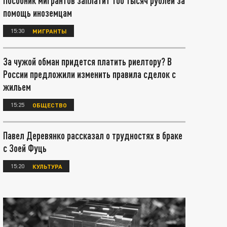
Пособник мигрантов заплатит 100 тысяч рублей за
помощь иноземцам
15:30
МИГРАНТЫ
За чужой обман придется платить риелтору? В
России предложили изменить правила сделок с
жильем
15:25
ОБЩЕСТВО
Павел Деревянко рассказал о трудностях в браке
с Зоей Фуць
15:20
КУЛЬТУРА