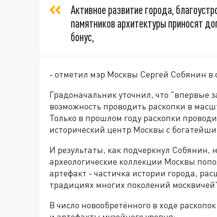
Активное развитие города, благоустр
памятников архитектуры приносят д
бонус,
- отметил мэр Москвы Сергей Собянин в
Градоначальник уточнил, что "впервые з
возможность проводить раскопки в масшт
Только в прошлом году раскопки проводи
исторический центр Москвы с богатейши
И результаты, как подчеркнул Собянин, н
археологические коллекции Москвы попо
артефакт - частичка истории города, ра
традициях многих поколений москвичей"
В число новообретённого в ходе раскопо
и артефакты музейного уровня: