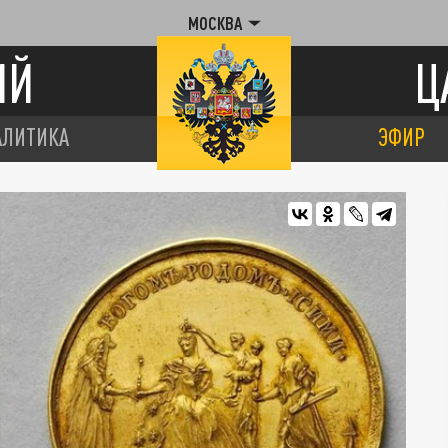
МОСКВА
ИЙ
Ц
АЛИТИКА
ЭФИР