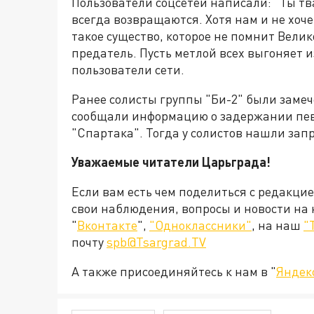
Пользователи соцсетей написали: "Ты твар
всегда возвращаются. Хотя нам и не хоч
такое существо, которое не помнит Вели
предатель. Пусть метлой всех выгоняет 
пользователи сети.
Ранее солисты группы "Би-2" были замеч
сообщали информацию о задержании певц
"Спартака". Тогда у солистов нашли за
Уважаемые читатели Царьграда!
Если вам есть чем поделиться с редакци
свои наблюдения, вопросы и новости на
"
Вконтакте
",
"Одноклассники"
, на наш
"
почту
spb@Tsargrad.TV
А также присоединяйтесь к нам в "
Яндек