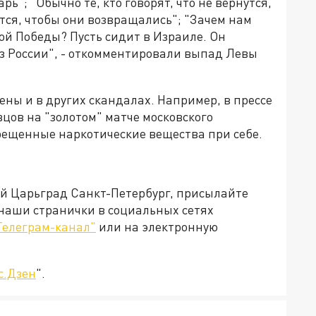
ь"; "Обычно те, кто говорят, что не вернутся,
ется, чтобы они возвращались"; "Зачем нам
кой Победы? Пусть сидит в Израиле. Он
из России", - откомментировали выпад Левы
ены и в других скандалах. Например, в прессе
ов на "золотом" матче московского
прещенные наркотические вещества при себе.
ей Царьград Санкт-Петербург, присылайте
 наши странички в социальных сетях
Телеграм-канал"
или на электронную
с.Дзен
".