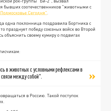
йской рок-группы "Би-2", вызвал
ая бывших соотечественников "животными с
"Подмосковье Сегодня"
.
гда одна поклонница поздравила Бортника с
что празднует победу союзных войск во Второй
ь объяснить своему кумиру о подвигах
писчикам:
ись в животных с условными рефлексами в
о связи между собой".
озвращаться в Россию. Такой поступок
х.