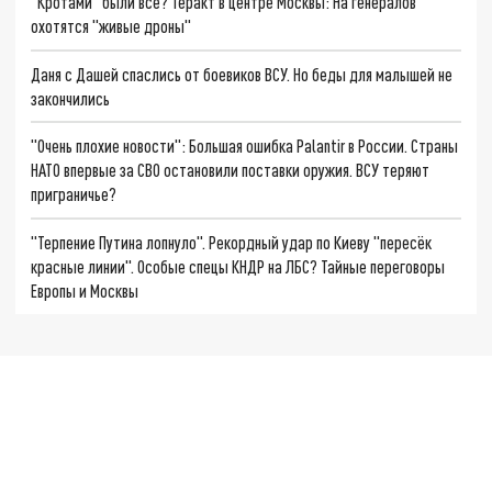
"Кротами" были все? Теракт в центре Москвы: На генералов
охотятся "живые дроны"
Даня с Дашей спаслись от боевиков ВСУ. Но беды для малышей не
закончились
"Очень плохие новости": Большая ошибка Palantir в России. Страны
НАТО впервые за СВО остановили поставки оружия. ВСУ теряют
приграничье?
"Терпение Путина лопнуло". Рекордный удар по Киеву "пересёк
красные линии". Особые спецы КНДР на ЛБС? Тайные переговоры
Европы и Москвы