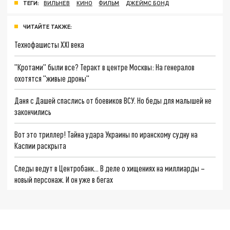
ТЕГИ:
ВИЛЬНЕВ
КИНО
ФИЛЬМ
ДЖЕЙМС БОНД
ЧИТАЙТЕ ТАКЖЕ:
Технофашисты XXI века
"Кротами" были все? Теракт в центре Москвы: На генералов
охотятся "живые дроны"
Даня с Дашей спаслись от боевиков ВСУ. Но беды для малышей не
закончились
Вот это триллер! Тайна удара Украины по иранскому судну на
Каспии раскрыта
Следы ведут в Центробанк… В деле о хищениях на миллиарды –
новый персонаж. И он уже в бегах