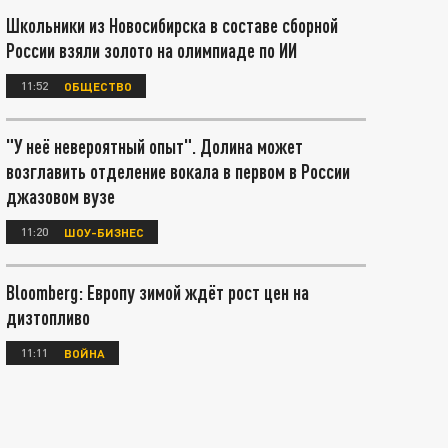
Школьники из Новосибирска в составе сборной
России взяли золото на олимпиаде по ИИ
11:52
ОБЩЕСТВО
"У неё невероятный опыт". Долина может
возглавить отделение вокала в первом в России
джазовом вузе
11:20
ШОУ-БИЗНЕС
Bloomberg: Европу зимой ждёт рост цен на
дизтопливо
11:11
ВОЙНА