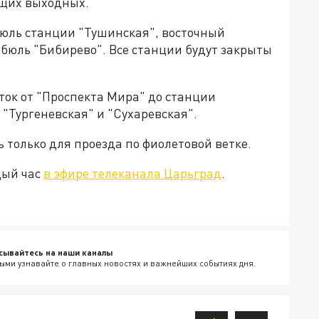
ящих выходных.
бюль станции "Тушинская", восточный
бюль "Бибирево". Все станции будут закрыты
сток от "Проспекта Мира" до станции
 "Тургеневская" и "Сухаревская".
ь только для проезда по фиолетовой ветке.
дый час
в эфире телеканала Царьград
.
сывайтесь на наши каналы
ыми узнавайте о главных новостях и важнейших событиях дня.