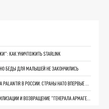
ТКИ": КАК УНИЧТОЖИТЬ STARLINK
. НО БЕДЫ ДЛЯ МАЛЫШЕЙ НЕ ЗАКОНЧИЛИСЬ
"ОЧЕНЬ ПЛОХИЕ НОВОСТИ": БОЛЬШАЯ ОШИБКА PALANTIR В РОССИИ. СТРАНЫ НАТО ВПЕРВЫЕ ЗА СВО ОСТАНОВИЛИ ПОСТАВКИ ОРУЖИЯ. ВСУ ТЕРЯЮТ ПРИГРАНИЧЬЕ?
ТРИ ГЛАВНЫХ ИНСАЙДА ОБ СВО. ОТМЕНА МОБИЛИЗАЦИИ И ВОЗВРАЩЕНИЕ "ГЕНЕРАЛА АРМАГЕДДОНА"? ОТЛИЧНЫЕ НОВОСТИ, КОТОРЫЕ ЖДАЛИ ВСЕ