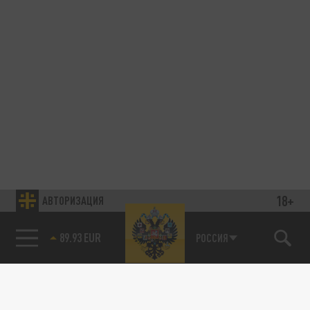
18+
АВТОРИЗАЦИЯ
89.93 EUR
РОССИЯ