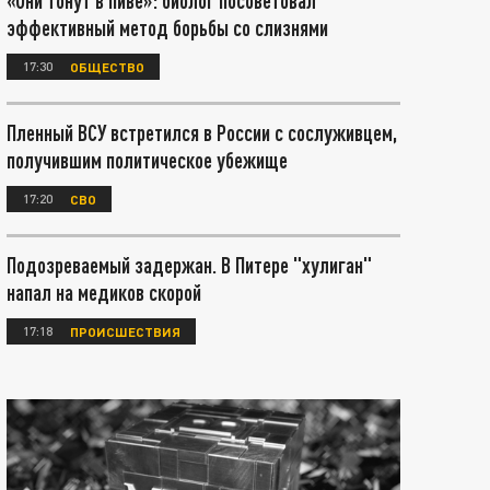
«Они тонут в пиве»: биолог посоветовал
эффективный метод борьбы со слизнями
17:30
ОБЩЕСТВО
Пленный ВСУ встретился в России с сослуживцем,
получившим политическое убежище
17:20
СВО
Подозреваемый задержан. В Питере "хулиган"
напал на медиков скорой
17:18
ПРОИСШЕСТВИЯ