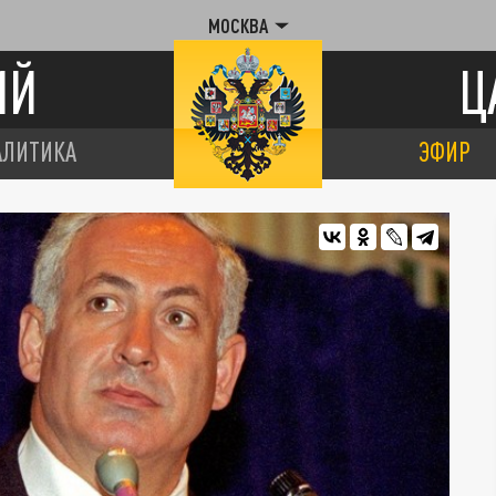
МОСКВА
ИЙ
Ц
АЛИТИКА
ЭФИР