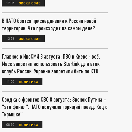
17:05
ЭКСКЛЮЗИВ
В НАТО боятся присоединения к России новой
территории. Что происходит на самом деле?
13:56
ЭКСКЛЮЗИВ
Главное в ИноСМИ 8 августа: ПВО в Киеве - всё.
Маск запретил использовать Starlink для атак
вглубь России. Украине запретили бить по КТК
11:00
ПОЛИТИКА
Сводка с фронтов СВО 8 августа: Звонок Путина –
"это финал". НАТО получила горящий поезд. Коц о
"крышке"
08:30
ПОЛИТИКА