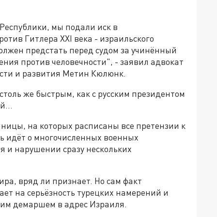
Республики, мы подали иск в
отив Гитлера XXI века - израильского
олжен предстать перед судом за учинённый
ления против человечности", - заявил адвокат
сти и развития Метин Кюлюнк.
столь же быстрым, как с русским президентом
ой…
раницы, на которых расписаны все претензии к
чь идёт о многочисленных военных
я и нарушении сразу нескольких
ра, вряд ли признает. Но сам факт
ет на серьёзность турецких намерений и
ким демаршем в адрес Израиля.