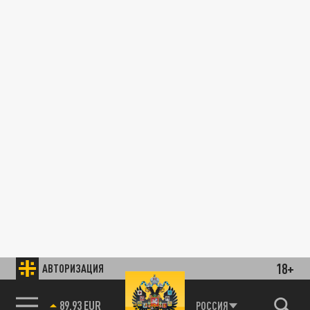
18+
АВТОРИЗАЦИЯ
89.93 EUR
РОССИЯ