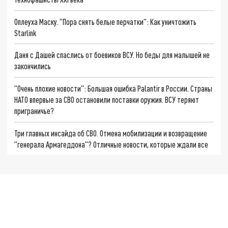
Оплеуха Маску. "Пора снять белые перчатки": Как уничтожить
Starlink
Даня с Дашей спаслись от боевиков ВСУ. Но беды для малышей не
закончились
"Очень плохие новости": Большая ошибка Palantir в России. Страны
НАТО впервые за СВО остановили поставки оружия. ВСУ теряют
приграничье?
Три главных инсайда об СВО. Отмена мобилизации и возвращение
"генерала Армагеддона"? Отличные новости, которые ждали все