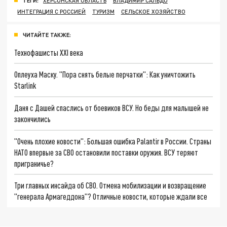
ТЕГИ:
ХЕРСОНСКАЯ ОБЛАСТЬ
ВЛАДИМИР САЛЬДО
ИНТЕГРАЦИЯ С РОССИЕЙ
ТУРИЗМ
СЕЛЬСКОЕ ХОЗЯЙСТВО
ЧИТАЙТЕ ТАКЖЕ:
Технофашисты XXI века
Оплеуха Маску. "Пора снять белые перчатки": Как уничтожить
Starlink
Даня с Дашей спаслись от боевиков ВСУ. Но беды для малышей не
закончились
"Очень плохие новости": Большая ошибка Palantir в России. Страны
НАТО впервые за СВО остановили поставки оружия. ВСУ теряют
приграничье?
Три главных инсайда об СВО. Отмена мобилизации и возвращение
"генерала Армагеддона"? Отличные новости, которые ждали все