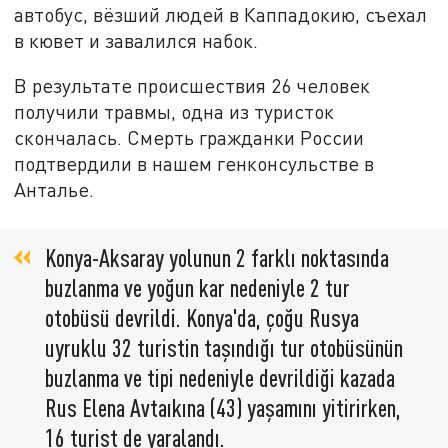
автобус, вёзший людей в Каппадокию, съехал
в кювет и завалился набок.
В результате происшествия 26 человек
получили травмы, одна из туристок
скончалась. Смерть гражданки России
подтвердили в нашем генконсульстве в
Анталье.
Konya-Aksaray yolunun 2 farklı noktasında
buzlanma ve yoğun kar nedeniyle 2 tur
otobüsü devrildi. Konya'da, çoğu Rusya
uyruklu 32 turistin taşındığı tur otobüsünün
buzlanma ve tipi nedeniyle devrildiği kazada
Rus Elena Avtaıkına (43) yaşamını yitirirken,
16 turist de yaralandı.