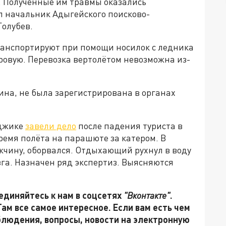
. Полученные им травмы оказались
л начальник Адыгейского поисково-
олубев.
транспортируют при помощи носилок с ледника
ровую. Перевозка вертолётом невозможна из-
чина, не была зарегистрирована в органах
нджике
завели дело
после падения туриста в
ремя полёта на парашюте за катером. В
жчину, оборвался. Отдыхающий рухнул в воду
га. Назначен ряд экспертиз. Выясняются
единяйтесь к нам в соцсетях
"Вконтакте"
.
 Там все самое интересное. Если вам есть чем
блюдения, вопросы, новости на электронную