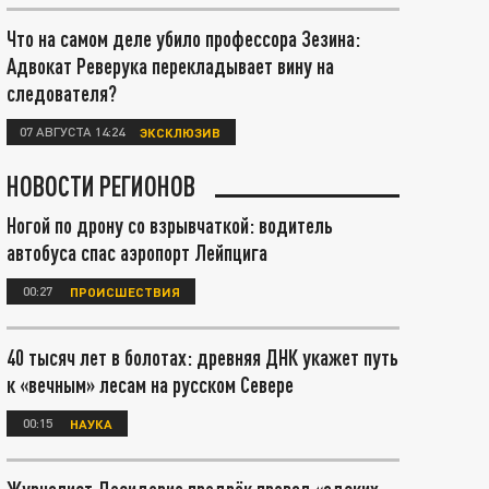
Что на самом деле убило профессора Зезина:
Адвокат Реверука перекладывает вину на
следователя?
07 АВГУСТА 14:24
ЭКСКЛЮЗИВ
НОВОСТИ РЕГИОНОВ
Ногой по дрону со взрывчаткой: водитель
автобуса спас аэропорт Лейпцига
00:27
ПРОИСШЕСТВИЯ
40 тысяч лет в болотах: древняя ДНК укажет путь
к «вечным» лесам на русском Севере
00:15
НАУКА