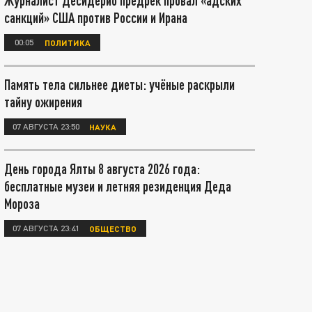
Журналист Десидерио предрёк провал «адских
санкций» США против России и Ирана
00:05
ПОЛИТИКА
Память тела сильнее диеты: учёные раскрыли
тайну ожирения
07 АВГУСТА 23:50
НАУКА
День города Ялты 8 августа 2026 года:
бесплатные музеи и летняя резиденция Деда
Мороза
07 АВГУСТА 23:41
ОБЩЕСТВО