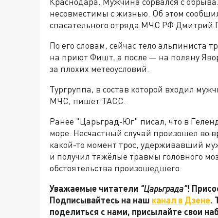
Краснодара. Мужчина сорвался с обрыва
несовместимы с жизнью. Об этом сообщи
спасательного отряда МЧС РФ Дмитрий Г
По его словам, сейчас тело альпиниста 
на приют Фишт, а после — на поляну Яво
за плохих метеоусловий.
Тургруппа, в состав которой входил муж
МЧС, пишет ТАСС.
Ранее "Царьград-Юг" писал, что в Геле
море. Несчастный случай произошел во в
какой-то момент трос, удерживавший му
и получил тяжёлые травмы головного моз
обстоятельства произошедшего.
Уважаемые читатели
"Царьграда"
! Присо
Подписывайтесь на наш
канал в Дзене
.
поделиться с нами, присылайте свои на