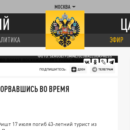
МОСКВА
ИЙ
Ц
АЛИТИКА
ЭФИР
ФОТО: SERGUEI FOMINE/GLOBALLOOKPRESS
ПОДПИШИТЕСЬ:
 СОРВАВШИСЬ ВО ВРЕМЯ
Фишт 17 июля погиб 43-летний турист из