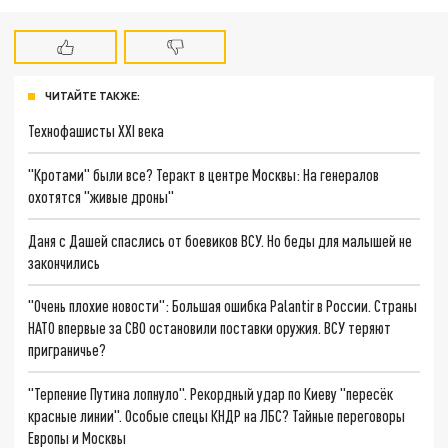
ЧИТАЙТЕ ТАКЖЕ:
Технофашисты XXI века
"Кротами" были все? Теракт в центре Москвы: На генералов
охотятся "живые дроны"
Даня с Дашей спаслись от боевиков ВСУ. Но беды для малышей не
закончились
"Очень плохие новости": Большая ошибка Palantir в России. Страны
НАТО впервые за СВО остановили поставки оружия. ВСУ теряют
приграничье?
"Терпение Путина лопнуло". Рекордный удар по Киеву "пересёк
красные линии". Особые спецы КНДР на ЛБС? Тайные переговоры
Европы и Москвы