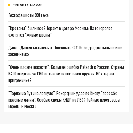
ЧИТАЙТЕ ТАКЖЕ:
Технофашисты XXI века
"Кротами" были все? Теракт в центре Москвы: На генералов
охотятся "живые дроны"
Даня с Дашей спаслись от боевиков ВСУ. Но беды для малышей не
закончились
"Очень плохие новости": Большая ошибка Palantir в России. Страны
НАТО впервые за СВО остановили поставки оружия. ВСУ теряют
приграничье?
"Терпение Путина лопнуло". Рекордный удар по Киеву "пересёк
красные линии". Особые спецы КНДР на ЛБС? Тайные переговоры
Европы и Москвы