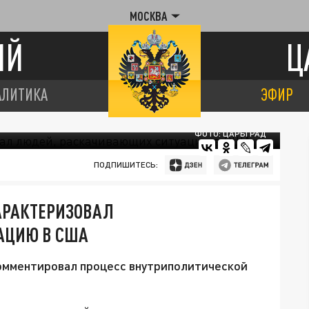
МОСКВА
ИЙ
Ц
АЛИТИКА
ЭФИР
ФОТО: ЦАРЬГРАД
ПОДПИШИТЕСЬ:
АРАКТЕРИЗОВАЛ
АЦИЮ В США
омментировал процесс внутриполитической