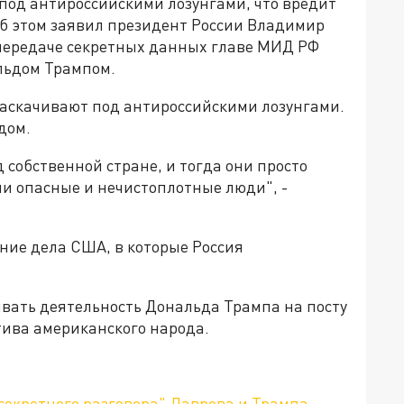
под антироссийскими лозунгами, что вредит
 этом заявил президент России Владимир
передаче секретных данных главе МИД РФ
льдом Трампом.
раскачивают под антироссийскими лозунгами.
дом.
 собственной стране, и тогда они просто
ни опасные и нечистоплотные люди", -
нние дела США, в которые Россия
ивать деятельность Дональда Трампа на посту
тива американского народа.
секретного разговора" Лаврова и Трампа