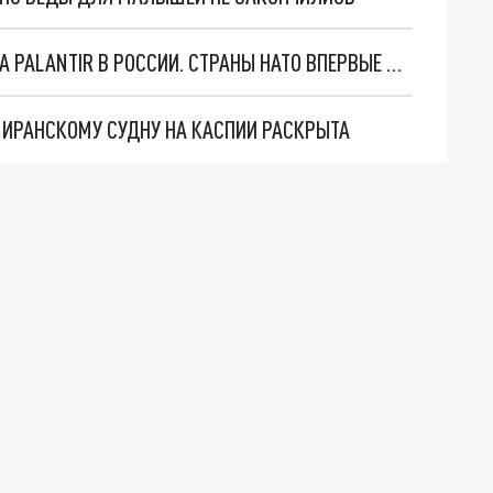
"ОЧЕНЬ ПЛОХИЕ НОВОСТИ": БОЛЬШАЯ ОШИБКА PALANTIR В РОССИИ. СТРАНЫ НАТО ВПЕРВЫЕ ЗА СВО ОСТАНОВИЛИ ПОСТАВКИ ОРУЖИЯ. ВСУ ТЕРЯЮТ ПРИГРАНИЧЬЕ?
О ИРАНСКОМУ СУДНУ НА КАСПИИ РАСКРЫТА