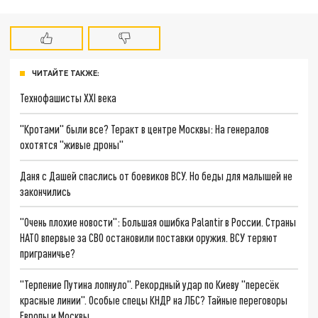
ЧИТАЙТЕ ТАКЖЕ:
Технофашисты XXI века
"Кротами" были все? Теракт в центре Москвы: На генералов
охотятся "живые дроны"
Даня с Дашей спаслись от боевиков ВСУ. Но беды для малышей не
закончились
"Очень плохие новости": Большая ошибка Palantir в России. Страны
НАТО впервые за СВО остановили поставки оружия. ВСУ теряют
приграничье?
"Терпение Путина лопнуло". Рекордный удар по Киеву "пересёк
красные линии". Особые спецы КНДР на ЛБС? Тайные переговоры
Европы и Москвы