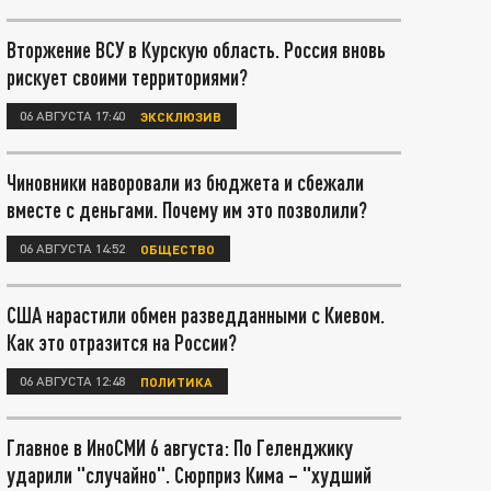
Вторжение ВСУ в Курскую область. Россия вновь
рискует своими территориями?
06 АВГУСТА 17:40
ЭКСКЛЮЗИВ
Чиновники наворовали из бюджета и сбежали
вместе с деньгами. Почему им это позволили?
06 АВГУСТА 14:52
ОБЩЕСТВО
США нарастили обмен разведданными с Киевом.
Как это отразится на России?
06 АВГУСТА 12:48
ПОЛИТИКА
Главное в ИноСМИ 6 августа: По Геленджику
ударили "случайно". Сюрприз Кима – "худший