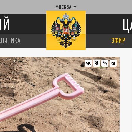
МОСКВА
ИЙ
Ц
АЛИТИКА
ЭФИР