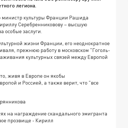
тного легиона.
что министр культуры Франции Рашида
Кириллу Серебренниковову – высшую
а особые заслуги.
культурной жизни Франции, его неоднократное
иваля, прежнюю работу в московском "Гоголь-
алаживания культурных связей между Европой
то, живя в Европе он якобы
опой и Россией, а также верит, что "все
брянникова
тях на награждение скандального эмигранта
вое прозвище - Кирилл