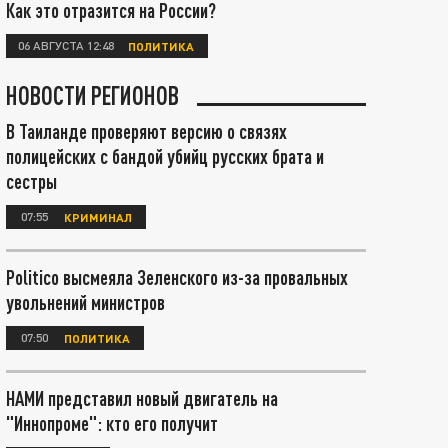
Как это отразится на России?
06 АВГУСТА 12:48
ПОЛИТИКА
НОВОСТИ РЕГИОНОВ
В Таиланде проверяют версию о связях
полицейских с бандой убийц русских брата и
сестры
07:55
КРИМИНАЛ
Politico высмеяла Зеленского из-за провальных
увольнений министров
07:50
ПОЛИТИКА
НАМИ представил новый двигатель на
"Иннопроме": кто его получит