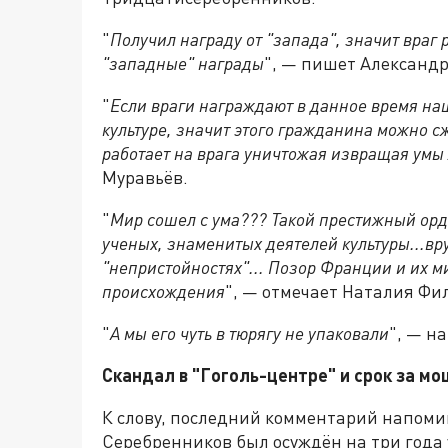
"
П
олучил награду от "запада", значит враг 
"западные" награды
", — пишет Александ
"
Е
сли враги награждают в данное время наш
культуре, значит этого гражданина можно сж
работает на врага уничтожая извращая умы
Муравьёв.
"
Мир сошел с ума??? Такой престижный ор
ученых, знаменитых деятелей культуры...вр
"непристойностях"... Позор Франции и их м
происхождения
", — отмечает Наталия Фи
"
А мы его чуть в тюрягу не упаковали
", — н
Скандал в
"Гоголь-центр
е
"
и срок за м
К слову, последний комментарий напомина
Серебренников был осуждён на три года 