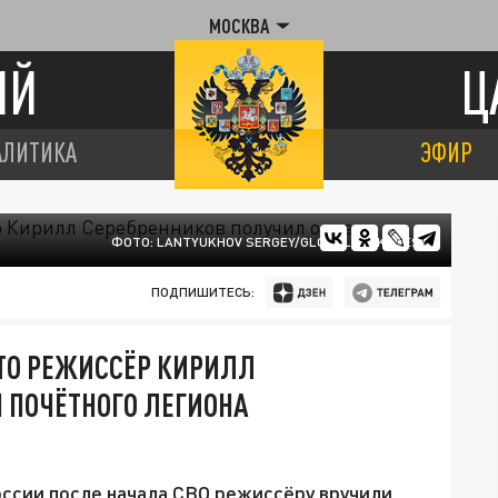
МОСКВА
ИЙ
Ц
АЛИТИКА
ЭФИР
ФОТО: LANTYUKHOV SERGEY/GLOBALLOOKPRESS
ПОДПИШИТЕСЬ:
ТО РЕЖИССЁР КИРИЛЛ
 ПОЧЁТНОГО ЛЕГИОНА
оссии после начала СВО режиссёру вручили