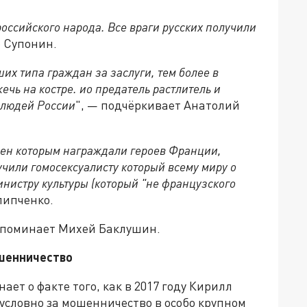
российского народа. Все враги русских получили
р Супонин.
их типа граждан за заслуги, тем более в
ечь на костре. ио предатель растлитель и
 людей России
", — подчёркивает Анатолий
ден которым награждали героев Франции,
учили гомосексуалисту который всему миру о
инистру культуры (который "не французского
липченко.
апоминает Михей Баклушин.
ошенничество
ет о факте того, как в 2017 году Кирилл
условно за мошенничество в особо крупном