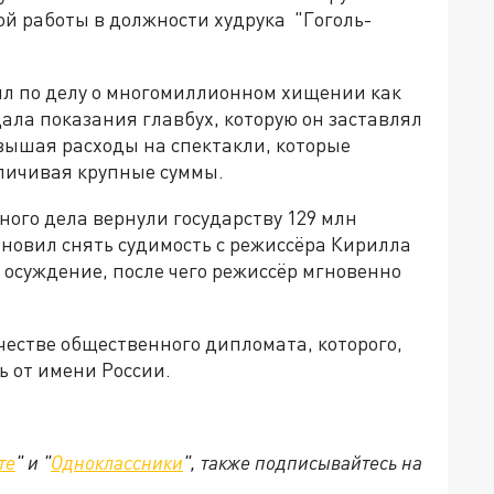
ой работы в должности худрука "Гоголь-
л по делу о многомиллионном хищении как
 дала показания главбух, которую он заставлял
вышая расходы на спектакли, которые
личивая крупные суммы.
ного дела вернули государству 129 млн
новил снять судимость с режиссёра Кирилла
 осуждение, после чего режиссёр мгновенно
качестве общественного дипломата, которого,
ь от имени России.
те
" и "
Одноклассники
", также подписывайтесь на