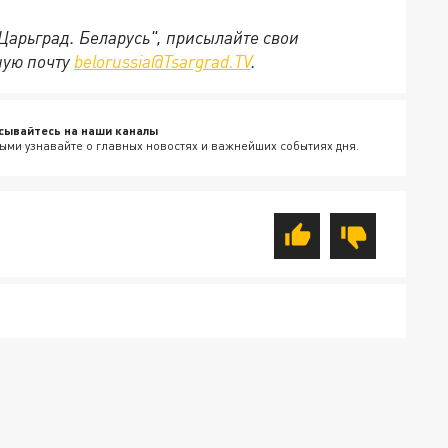
"Царьград. Беларусь", присылайте свои
ную почту
belorussia@Tsargrad.TV
.
сывайтесь на наши каналы
ыми узнавайте о главных новостях и важнейших событиях дня.