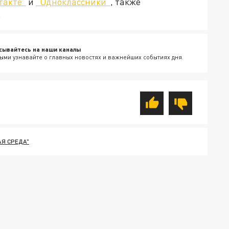
такте"
и
"Одноклассники"
, также
.
сывайтесь на наши каналы
ыми узнавайте о главных новостях и важнейших событиях дня.
Я СРЕДА"