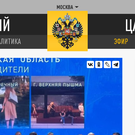
МОСКВА
ИЙ
Ц
АЛИТИКА
ЭФИР