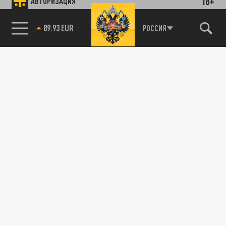
18+
АВТОРИЗАЦИЯ
Новости партнёров
89.93 EUR
Агрегатор новостей 24СМИ
РОССИЯ
85.64 BRENT