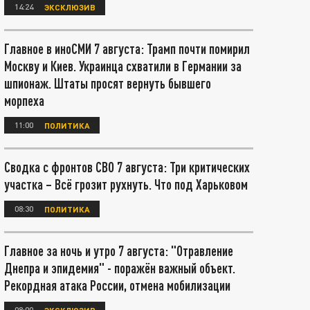
14:24
ЭКСКЛЮЗИВ
Главное в иноСМИ 7 августа: Трамп почти помирил
Москву и Киев. Украинца схватили в Германии за
шпионаж. Штаты просят вернуть бывшего
морпеха
11:00
ПОЛИТИКА
Сводка с фронтов СВО 7 августа: Три критических
участка – Всё грозит рухнуть. Что под Харьковом
08:30
ПОЛИТИКА
Главное за ночь и утро 7 августа: "Отравление
Днепра и эпидемия" - поражён важный объект.
Рекордная атака России, отмена мобилизации
08:00
ЭКСКЛЮЗИВ