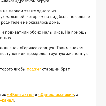
 Александровском округе.
 на первом этаже одного из
вух малышей, которым на вид было не больше
а родителей не оказалось дома.
м и подхватили обоих мальчиков. На помощь
лицию.
или знак «Горячее сердце». Таким знаком
й поступок или преодолел трудную жизненную
оторого якобы
поджег
старший брат,
етях
«ВКонтакте»
и
«Одноклассники»
, а
-канал
.