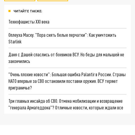
ЧИТАЙТЕ ТАКЖЕ:
Технофашисты XXI века
Оплеуха Маску. "Пора снять белые перчатки": Как уничтожить
Starlink
Даня с Дашей спаслись от боевиков ВСУ. Но беды для малышей не
закончились
"Очень плохие новости": Большая ошибка Palantir в России. Страны
НАТО впервые за СВО остановили поставки оружия. ВСУ теряют
приграничье?
Три главных инсайда об СВО. Отмена мобилизации и возвращение
"генерала Армагеддона"? Отличные новости, которые ждали все