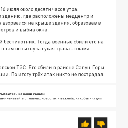
16 июля около десяти часов утра.
о зданию, где расположены медцентр и
н взорвался на крыше здания, образовав в
етров и выбив окна.
 беспилотник. Тогда военные сбили его на
го там вспыхнула сухая трава - пламя
авской ТЭС. Его сбили в районе Сапун-Горы -
ции. По итогу трёх атак никто не пострадал.
сывайтесь на наши каналы
ыми узнавайте о главных новостях и важнейших событиях дня.