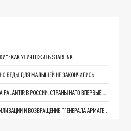
ТКИ": КАК УНИЧТОЖИТЬ STARLINK
. НО БЕДЫ ДЛЯ МАЛЫШЕЙ НЕ ЗАКОНЧИЛИСЬ
"ОЧЕНЬ ПЛОХИЕ НОВОСТИ": БОЛЬШАЯ ОШИБКА PALANTIR В РОССИИ. СТРАНЫ НАТО ВПЕРВЫЕ ЗА СВО ОСТАНОВИЛИ ПОСТАВКИ ОРУЖИЯ. ВСУ ТЕРЯЮТ ПРИГРАНИЧЬЕ?
ТРИ ГЛАВНЫХ ИНСАЙДА ОБ СВО. ОТМЕНА МОБИЛИЗАЦИИ И ВОЗВРАЩЕНИЕ "ГЕНЕРАЛА АРМАГЕДДОНА"? ОТЛИЧНЫЕ НОВОСТИ, КОТОРЫЕ ЖДАЛИ ВСЕ