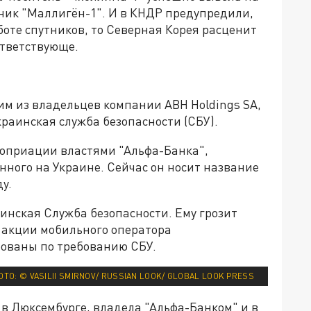
ник "Маллигён-1". И в КНДР предупредили,
боте спутников, то Северная Корея расценит
ответствующе.
м из владельцев компании ABH Holdings SA,
краинская служба безопасности (СБУ).
проприации властями "Альфа-Банка",
ого на Украине. Сейчас он носит название
у.
инская Служба безопасности. Ему грозит
я акции мобильного оператора
рованы по требованию СБУ.
ТО: © VASILII SMIRNOV/ RUSSIAN LOOK/ GLOBAL LOOK PRESS
в Люксембурге, владела "Альфа-Банком" и в