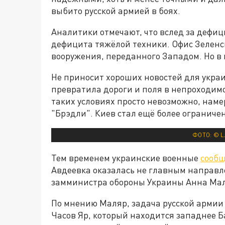
выбито русской армией в боях.
Аналитики отмечают, что вслед за дефиц
дефицита тяжёлой техники. Офис Зеленск
вооружения, переданного Западом. Но в 
Не приносит хороших новостей для укра
превратила дороги и поля в непроходимо
таких условиях просто невозможно, нам
"Брэдли". Киев стал ещё более ограниче
ФОТО: © L
Тем временем украинские военные
сооб
Авдеевка оказалась не главным направле
замминистра обороны Украины Анна Ма
По мнению Маляр, задача русской армии
Часов Яр, который находится западнее Б