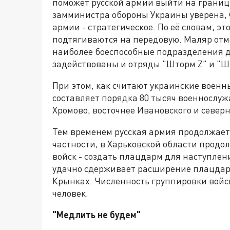
поможет русской армии выйти на границы
замминистра обороны Украины уверена, 
армии - стратегическое. По её словам, эт
подтягиваются на передовую. Маляр отме
наиболее боеспособные подразделения д
задействованы и отряды "Шторм Z" и "Ш
При этом, как считают украинские военн
составляет порядка 80 тысяч военнослу
Хромово, восточнее Ивановского и север
Тем временем русская армия продолжает 
частности, в Харьковской области прод
войск - создать плацдарм для наступлени
удачно сдерживает расширение плацдарм
Крынках. Численность группировки войск
человек.
"Медлить не будем"