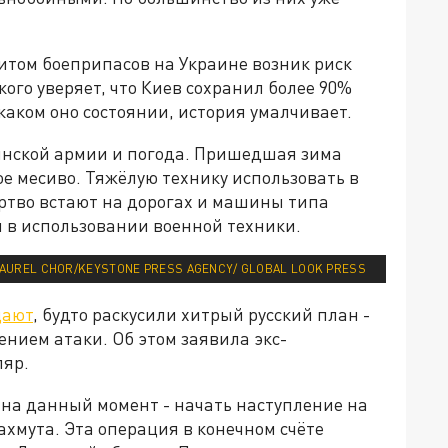
итом боеприпасов на Украине возник риск
ого уверяет, что Киев сохранил более 90%
каком оно состоянии, история умалчивает.
инской армии и погода. Пришедшая зима
е месиво. Тяжёлую технику использовать в
ертво встают на дорогах и машины типа
н в использовании военной техники.
AUREL CHOR/KEYSTONE PRESS AGENCY/ GLOBAL LOOK PRESS
щают
, будто раскусили хитрый русский план -
нием атаки. Об этом заявила экс-
ляр.
 на данный момент - начать наступление на
ахмута. Эта операция в конечном счёте