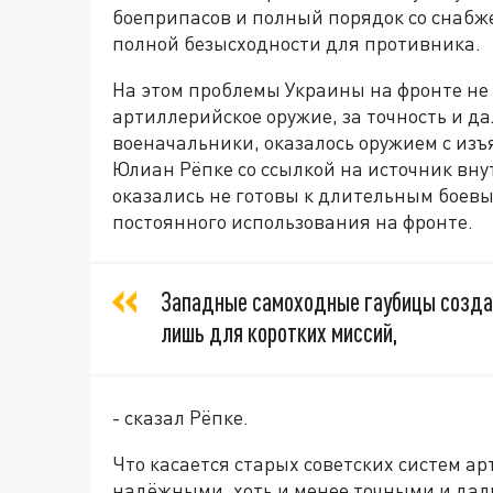
боеприпасов и полный порядок со снабже
полной безысходности для противника.
На этом проблемы Украины на фронте не
артиллерийское оружие, за точность и да
военачальники, оказалось оружием с из
Юлиан Рёпке со ссылкой на источник вн
оказались не готовы к длительным боев
постоянного использования на фронте.
Западные самоходные гаубицы создан
лишь для коротких миссий,
- сказал Рёпке.
Что касается старых советских систем ар
надёжными, хоть и менее точными и дал