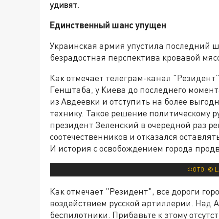
удивят.
Единственный шанс упущен
Украинская армия упустила последний ша
безрадостная перспектива кровавой мяс
Как отмечает телеграм-канал "Резидент"
Генштаба, у Киева до последнего момен
из Авдеевки и отступить на более выгод
технику. Такое решение политическому р
президент Зеленский в очередной раз ре
соотечественников и отказался оставлять
И история с освобождением города продв
ФОТО: © L
Как отмечает "Резидент", все дороги гор
воздействием русской артиллерии. Над А
беспилотники. Прибавьте к этому отсутс