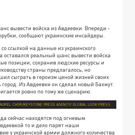
нс вывести войска из Авдеевки. Впереди -
орубки, сообщают украинские инсайдеры.
 со ссылкой на данные из украинского
та оставался реальный шанс вывести войска
ные позиции, сохранив людские ресурсы и
уководству страны предлагалось, но
шил сыграть в героизм ценой жизней своих
 город. Из Авдеевки он сделал новый Бахмут.
игается ровно по тому же сценарию.
AUREL CHOR/KEYSTONE PRESS AGENCY/ GLOBAL LOOK PRESS
ода сейчас находятся под огневым
вдеевкой то и дело парят наши
твие у украинской армии должного количества