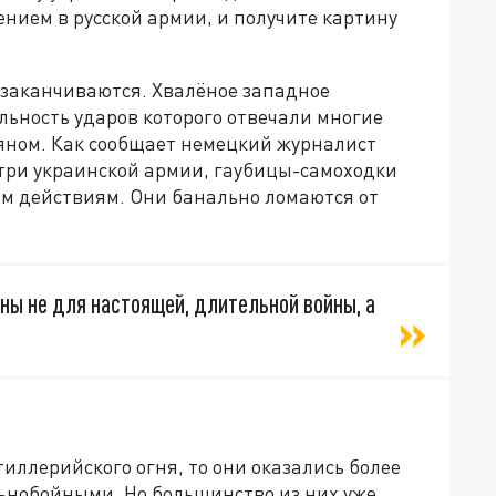
нием в русской армии, и получите картину
 заканчиваются. Хвалёное западное
льность ударов которого отвечали многие
ъяном. Как сообщает немецкий журналист
утри украинской армии, гаубицы-самоходки
ым действиям. Они банально ломаются от
ы не для настоящей, длительной войны, а
тиллерийского огня, то они оказались более
ьнобойными. Но большинство из них уже