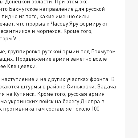
 Донецкой области. При этом экс-
что Бахмутское направление для русской
о видно из того, какие именно силы
чает, что прорыв к Часову Яру формируют
есантников и морпехов. Кроме того,
торм V".
ые, группировка русской армии под Бахмутом
жащих. Продвижение армии заметно возле
нее Клещеевки.
наступление и на других участках фронта. В
олжаются штурмы в районе Синьковки. Задача
я на Купянск. Кроме того, русская армия
а украинских войск на берегу Днепра в
 противника там составляет около 100