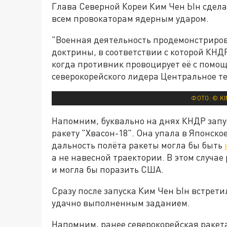
Глава Северной Кореи Ким Чен Ын сдела
всем провокаторам ядерным ударом.
"Военная деятельность продемонстриро
доктрины, в соответствии с которой КНД
когда противник провоцирует её с помощ
северокорейского лидера Центральное те
ФОТО: © KI
Напомним, буквально на днях КНДР зап
ракету "Хвасон-18". Она упала в Японско
дальность полёта ракеты могла бы быть
а не навесной траектории. В этом случае
и могла бы поразить США.
Сразу после запуска Ким Чен Ын встрети
удачно выполненным заданием.
Напомним, ранее северокорейская ракет