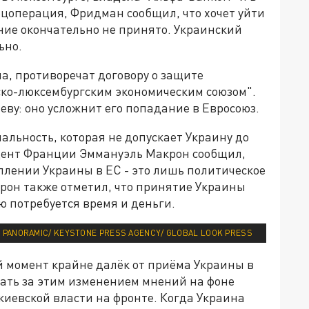
пецоперация, Фридман сообщил, что хочет уйти
ние окончательно не принято. Украинский
ьно.
, противоречат договору о защите
ко-люксембургским экономическим союзом".
еву: оно усложнит его попадание в Евросоюз.
альность, которая не допускает Украину до
идент Франции Эммануэль Макрон сообщил,
уплении Украины в ЕС - это лишь политическое
рон также отметил, что принятие Украины
ю потребуется время и деньги.
 PANORAMIC/ KEYSTONE PRESS AGENCY/ GLOBAL LOOK PRESS
й момент крайне далёк от приёма Украины в
дать за этим изменением мнений на фоне
иевской власти на фронте. Когда Украина