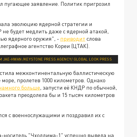
л пугающее заявление. Политик пригрозил
вала эволюцию ядерной стратегии и
Р не будет медлить даже с ядерной атакой,
ью ядерного оружия", -
приводит
слова
леграфное агентство Кореи (ЦТАК).
M JAE-HWAN /KEYSTONE PRESS AGENCY/ GLOBAL LOOK PRESS
устила межконтинентальную баллистическую
е море, пролетев 1000 километров. Однако
намного больше
, запусти её КНДР по обычной,
 ракета преодолела бы и 15 тысяч километров
лся с военнослужащими и поздравил их с
а-носитель "Чхоллима-1" успешно вывела на