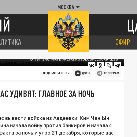
МОСКВА
ИЙ
Ц
АЛИТИКА
ЭФИР
© TSITSAGI NIKITA/NEWS.RU /GLOBALLOOKPRESS
ПОДПИШИТЕСЬ:
АС УДИВЯТ: ГЛАВНОЕ ЗА НОЧЬ
нс вывести войска из Авдеевки. Ким Чен Ын
на начала войну против банкиров и начала с
акта за ночь и утро 21 декабря, которые вас