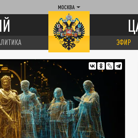
МОСКВА
ИЙ
Ц
АЛИТИКА
ЭФИР