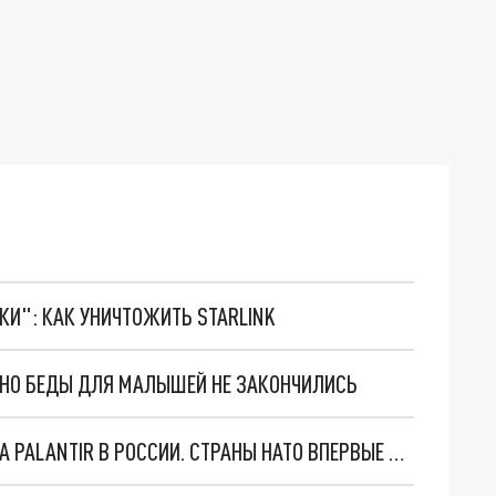
ТКИ": КАК УНИЧТОЖИТЬ STARLINK
. НО БЕДЫ ДЛЯ МАЛЫШЕЙ НЕ ЗАКОНЧИЛИСЬ
"ОЧЕНЬ ПЛОХИЕ НОВОСТИ": БОЛЬШАЯ ОШИБКА PALANTIR В РОССИИ. СТРАНЫ НАТО ВПЕРВЫЕ ЗА СВО ОСТАНОВИЛИ ПОСТАВКИ ОРУЖИЯ. ВСУ ТЕРЯЮТ ПРИГРАНИЧЬЕ?