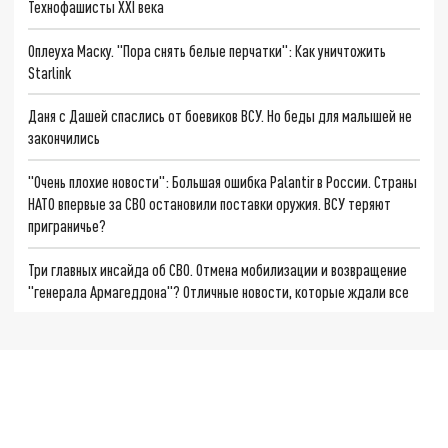
Технофашисты XXI века
Оплеуха Маску. "Пора снять белые перчатки": Как уничтожить
Starlink
Даня с Дашей спаслись от боевиков ВСУ. Но беды для малышей не
закончились
"Очень плохие новости": Большая ошибка Palantir в России. Страны
НАТО впервые за СВО остановили поставки оружия. ВСУ теряют
приграничье?
Три главных инсайда об СВО. Отмена мобилизации и возвращение
"генерала Армагеддона"? Отличные новости, которые ждали все