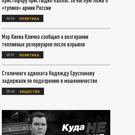
Христофору пристыдил Каллас за наглую ложь о
«тупике» армии России
06:04
ПОЛИТИКА
Мэр Киева Кличко сообщил о возгорании
топливных резервуаров после взрывов
05:51
ПОЛИТИКА
Столичного адвоката Надежду Ерусланову
задержали по подозрению в мошенничестве
05:40
ОБЩЕСТВО