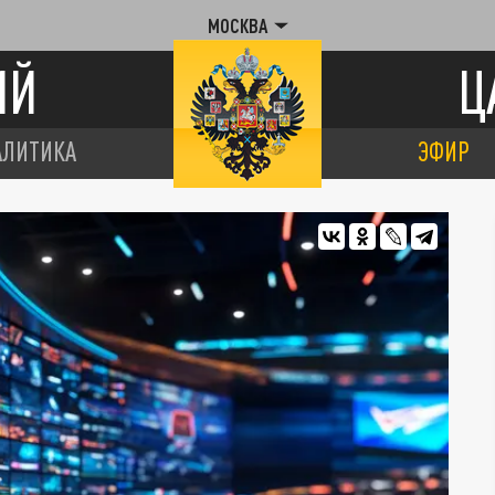
МОСКВА
ИЙ
Ц
АЛИТИКА
ЭФИР