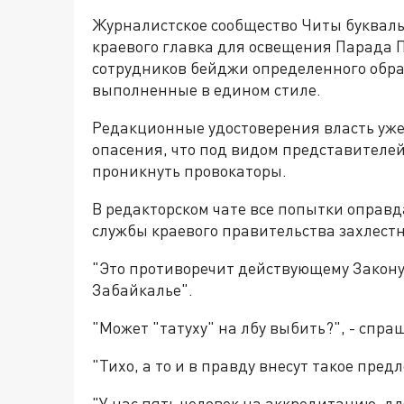
Журналистское сообщество Читы букваль
краевого главка для освещения Парада П
сотрудников бейджи определенного обр
выполненные в едином стиле.
Редакционные удостоверения власть уже 
опасения, что под видом представителе
проникнуть провокаторы.
В редакторском чате все попытки оправд
службы краевого правительства захлест
"Это противоречит действующему Закону 
Забайкалье".
"Может "татуху" на лбу выбить?", - спра
"Тихо, а то и в правду внесут такое пред
"У нас пять человек на аккредитацию, д