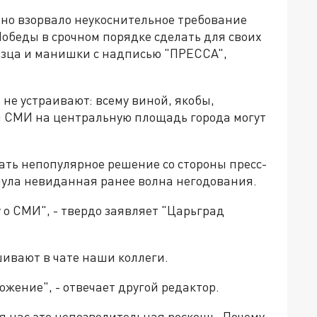
но взорвало неукоснительное требование
обеды в срочном порядке сделать для своих
азца и манишки с надписью "ПРЕССА",
не устраивают: всему виной, якобы,
й СМИ на центральную площадь города могут
ать непопулярное решение со стороны пресс-
нула невиданная ранее волна негодования.
о СМИ", - твердо заявляет "Царьград
шивают в чате наши коллеги.
ложение", - отвечает другой редактор.
ля нас это непозволительная роскошь. Почему