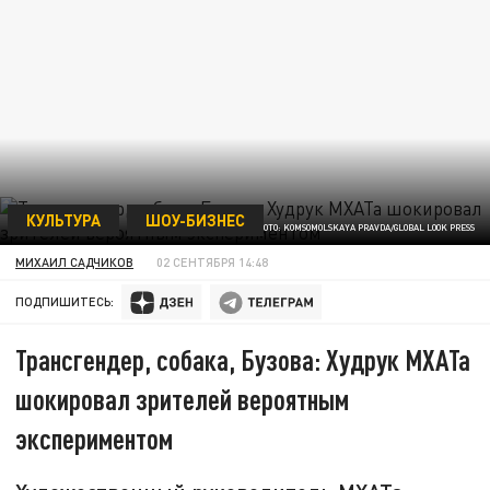
КУЛЬТУРА
ШОУ-БИЗНЕС
ФОТО: KOMSOMOLSKAYA PRAVDA/GLOBAL LOOK PRESS
МИХАИЛ САДЧИКОВ
02 СЕНТЯБРЯ 14:48
ПОДПИШИТЕСЬ:
Трансгендер, собака, Бузова: Худрук МХАТа
шокировал зрителей вероятным
экспериментом