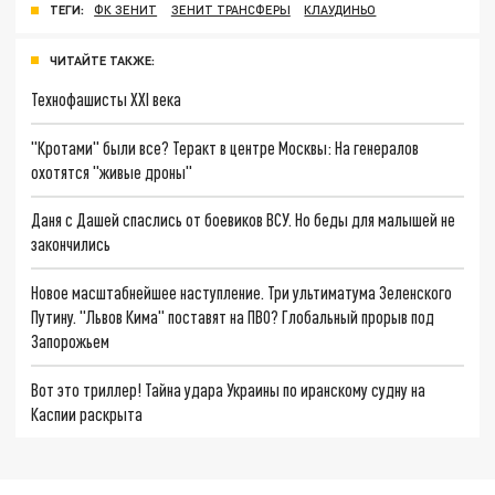
ТЕГИ:
ФК ЗЕНИТ
ЗЕНИТ ТРАНСФЕРЫ
КЛАУДИНЬО
ЧИТАЙТЕ ТАКЖЕ:
Технофашисты XXI века
"Кротами" были все? Теракт в центре Москвы: На генералов
охотятся "живые дроны"
Даня с Дашей спаслись от боевиков ВСУ. Но беды для малышей не
закончились
Новое масштабнейшее наступление. Три ультиматума Зеленского
Путину. "Львов Кима" поставят на ПВО? Глобальный прорыв под
Запорожьем
Вот это триллер! Тайна удара Украины по иранскому судну на
Каспии раскрыта