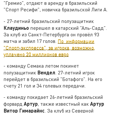
"Гремио",
отдают в аренду в бразильский
"Спорт Ресифи", новичка бразильской Лиги А.
- 27-летний бразильский полузащитник
Клаудиньо
перешел в катарский "Аль-Садд".
За клуб из Санкт-Петербурга он провёл 93
матча и забил 17 голов.
По информации
"Спорт-экспресса", за игрока, возможно,
уплачено 20 миллионов евро
- команду Семака летом покинет
Вендел
полузащитник
. 27-летний игрок
перейдет в бразильский "Ботафого". На его
счету 21 гол и 34 голевых передачи.
- команду покидает 26-летний бразильский
Артур
Артур
форвард
, также известный как
Витор Гимарайнс
. За клуб из Северной