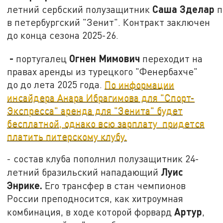
Саша Зделар
летний сербский полузащитник
п
в петербургский "Зенит". Контракт заключен
до конца сезона 2025-26.
-
Огнен Мимович
португалец
переходит на
правах аренды из турецкого "Фенербахче"
до до лета 2025 года.
По информации
инсайдера Анара Ибрагимова для "Спорт-
Экспресса" аренда для "Зенита" будет
бесплатной, однако всю зарплату придется
платить питерскому клубу.
- состав клуба пополнил полузащитник 24-
Луис
летний бразильский нападающий
Энрике.
Его трансфер в стан чемпионов
России преподносится, как хитроумная
Артур
комбинация, в ходе которой форвард
,