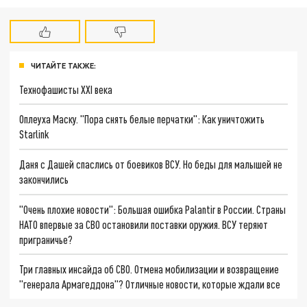
ЧИТАЙТЕ ТАКЖЕ:
Технофашисты XXI века
Оплеуха Маску. "Пора снять белые перчатки": Как уничтожить
Starlink
Даня с Дашей спаслись от боевиков ВСУ. Но беды для малышей не
закончились
"Очень плохие новости": Большая ошибка Palantir в России. Страны
НАТО впервые за СВО остановили поставки оружия. ВСУ теряют
приграничье?
Три главных инсайда об СВО. Отмена мобилизации и возвращение
"генерала Армагеддона"? Отличные новости, которые ждали все