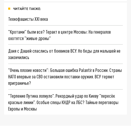
ЧИТАЙТЕ ТАКЖЕ:
Технофашисты XXI века
"Кротами" были все? Теракт в центре Москвы: На генералов
охотятся "живые дроны"
Даня с Дашей спаслись от боевиков ВСУ. Но беды для малышей не
закончились
"Очень плохие новости": Большая ошибка Palantir в России. Страны
НАТО впервые за СВО остановили поставки оружия. ВСУ теряют
приграничье?
"Терпение Путина лопнуло". Рекордный удар по Киеву "пересёк
красные линии". Особые спецы КНДР на ЛБС? Тайные переговоры
Европы и Москвы