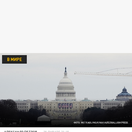
В МИРЕ
ФОТО: WU XIAOLING/XINHUA/GLOBALLOOKPRESS
АЛЕКСАНДР ПЕТРОВ
20 ЯНВАРЯ 21:15