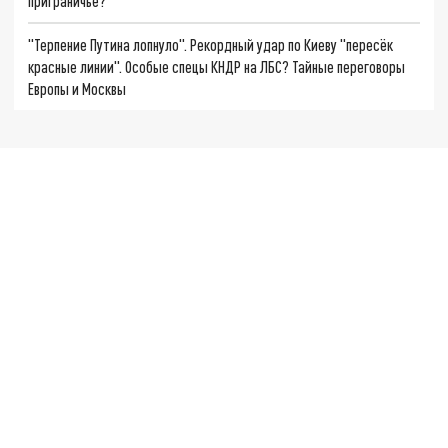
приграничье?
"Терпение Путина лопнуло". Рекордный удар по Киеву "пересёк
красные линии". Особые спецы КНДР на ЛБС? Тайные переговоры
Европы и Москвы