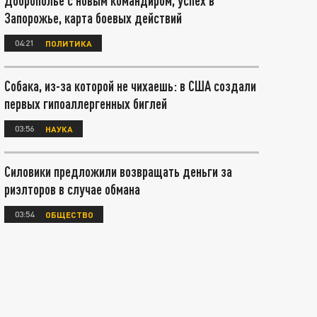
Доброполье с новым командиром, успех в
Запорожье, карта боевых действий
04:21
ПОЛИТИКА
Собака, из-за которой не чихаешь: в США создали
первых гипоаллергенных биглей
03:56
НАУКА
Силовики предложили возвращать деньги за
риэлторов в случае обмана
03:54
ОБЩЕСТВО