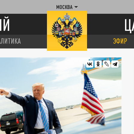
МОСКВА
ИЙ
Ц
АЛИТИКА
ЭФИР