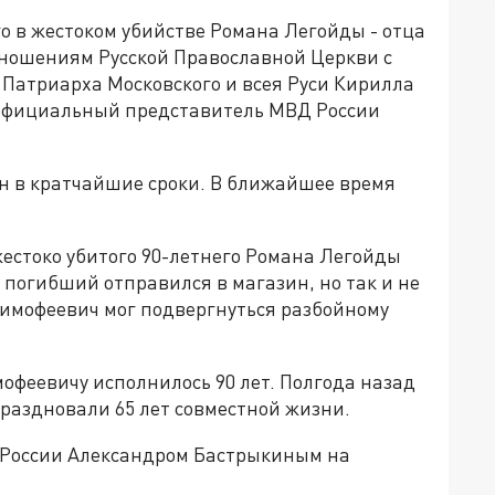
о в жестоком убийстве Романа Легойды - отца
ношениям Русской Православной Церкви с
 Патриарха Московского и всея Руси Кирилла
официальный представитель МВД России
н в кратчайшие сроки. В ближайшее время
жестоко убитого 90-летнего Романа Легойды
погибший отправился в магазин, но так и не
Тимофеевич мог подвергнуться разбойному
мофеевичу исполнилось 90 лет. Полгода назад
раздновали 65 лет совместной жизни.
 России Александром Бастрыкиным на