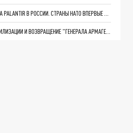
"ОЧЕНЬ ПЛОХИЕ НОВОСТИ": БОЛЬШАЯ ОШИБКА PALANTIR В РОССИИ. СТРАНЫ НАТО ВПЕРВЫЕ ЗА СВО ОСТАНОВИЛИ ПОСТАВКИ ОРУЖИЯ. ВСУ ТЕРЯЮТ ПРИГРАНИЧЬЕ?
ТРИ ГЛАВНЫХ ИНСАЙДА ОБ СВО. ОТМЕНА МОБИЛИЗАЦИИ И ВОЗВРАЩЕНИЕ "ГЕНЕРАЛА АРМАГЕДДОНА"? ОТЛИЧНЫЕ НОВОСТИ, КОТОРЫЕ ЖДАЛИ ВСЕ