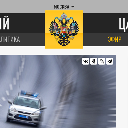
МОСКВА
ИЙ
Ц
АЛИТИКА
ЭФИР