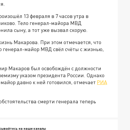
я.
изошёл 13 февраля в 7 часов утра в
ликово. Тело генерал-майора МВД
нила сыну, а тот уже вызвал скорую.
жизнь Макарова. При этом отмечается, что
то генерал-майор МВД свёл счёты с жизнью,
имир Макаров был освобождён с должности
емизму указом президента России. Однако
майор давно к ней готовился, отмечает
РИА
 обстоятельства смерти генерала теперь
сывайтесь на наши каналы