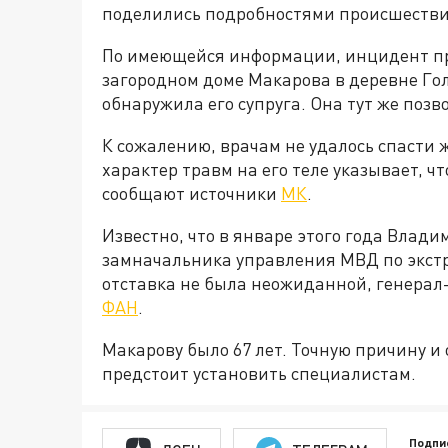
поделились подробностями происшестви
По имеющейся информации, инцидент про
загородном доме Макарова в деревне Го
обнаружила его супруга. Она тут же позво
К сожалению, врачам не удалось спасти 
характер травм на его теле указывает, ч
сообщают источники
МК
.
Известно, что в январе этого года Влад
замначальника управления МВД по экстр
отставка не была неожиданной, генерал-
ФАН
.
Макарову было 67 лет. Точную причину и
предстоит установить специалистам.
Подпи