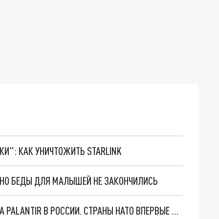
ТКИ": КАК УНИЧТОЖИТЬ STARLINK
. НО БЕДЫ ДЛЯ МАЛЫШЕЙ НЕ ЗАКОНЧИЛИСЬ
"ОЧЕНЬ ПЛОХИЕ НОВОСТИ": БОЛЬШАЯ ОШИБКА PALANTIR В РОССИИ. СТРАНЫ НАТО ВПЕРВЫЕ ЗА СВО ОСТАНОВИЛИ ПОСТАВКИ ОРУЖИЯ. ВСУ ТЕРЯЮТ ПРИГРАНИЧЬЕ?