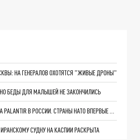
ОСКВЫ: НА ГЕНЕРАЛОВ ОХОТЯТСЯ "ЖИВЫЕ ДРОНЫ"
. НО БЕДЫ ДЛЯ МАЛЫШЕЙ НЕ ЗАКОНЧИЛИСЬ
"ОЧЕНЬ ПЛОХИЕ НОВОСТИ": БОЛЬШАЯ ОШИБКА PALANTIR В РОССИИ. СТРАНЫ НАТО ВПЕРВЫЕ ЗА СВО ОСТАНОВИЛИ ПОСТАВКИ ОРУЖИЯ. ВСУ ТЕРЯЮТ ПРИГРАНИЧЬЕ?
О ИРАНСКОМУ СУДНУ НА КАСПИИ РАСКРЫТА