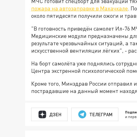
МЧС готовит спецборт для эвакуации тя
пожара на автозаправке в Махачкале
. П
около пятидесяти получили ожоги и тра
"В готовность приведён самолет Ил-76 
Медицинские модули предназначены для
результате чрезвычайных ситуаций, а т
искусственной вентиляции лёгких", - ра
На борт самолёта уже поднялись сотруд
Центра экстренной психологической пом
Кроме того, Минздрав России отправил и
пострадавшие на данный момент находя
Подпи
ДЗЕН
ТЕЛЕГРАМ
и перв