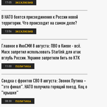
17:05
ЭКСКЛЮЗИВ
В НАТО боятся присоединения к России новой
территории. Что происходит на самом деле?
13:56
ЭКСКЛЮЗИВ
Главное в ИноСМИ 8 августа: ПВО в Киеве - всё.
Маск запретил использовать Starlink для атак
вглубь России. Украине запретили бить по КТК
11:00
ПОЛИТИКА
Сводка с фронтов СВО 8 августа: Звонок Путина –
"это финал". НАТО получила горящий поезд. Коц о
"крышке"
08:30
ПОЛИТИКА