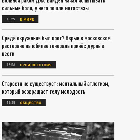
Больной раком Джо Байден начал испытывать
сильные боли, у него пошли метастазы
18:59
В МИРЕ
Среди окружения был крот? Взрыв в московском
ресторане на юбилее генерала принёс дурные
вести
18:56
ПРОИСШЕСТВИЯ
Старости не существует: ментальный атлетизм,
который возвращает телу молодость
18:28
ОБЩЕСТВО