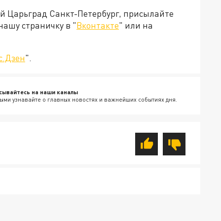
ей Царьград Санкт-Петербург, присылайте
нашу страничку в "
Вконтакте
" или на
с.Дзен
".
сывайтесь на наши каналы
ыми узнавайте о главных новостях и важнейших событиях дня.