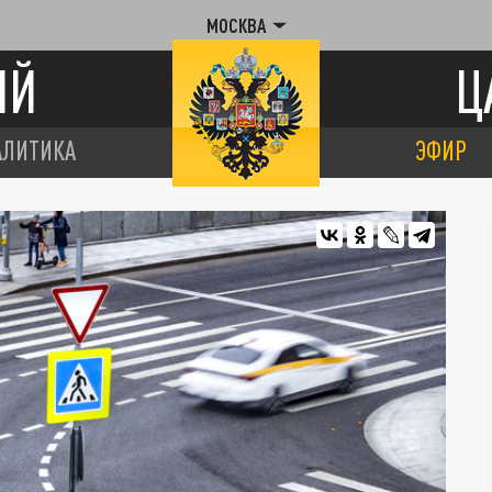
МОСКВА
ИЙ
Ц
АЛИТИКА
ЭФИР