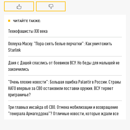
ЧИТАЙТЕ ТАКЖЕ:
Технофашисты XXI века
Оплеуха Маску. "Пора снять белые перчатки": Как уничтожить
Starlink
Даня с Дашей спаслись от боевиков ВСУ. Но беды для малышей не
закончились
"Очень плохие новости": Большая ошибка Palantir в России. Страны
НАТО впервые за СВО остановили поставки оружия. ВСУ теряют
приграничье?
Три главных инсайда об СВО. Отмена мобилизации и возвращение
"генерала Армагеддона"? Отличные новости, которые ждали все