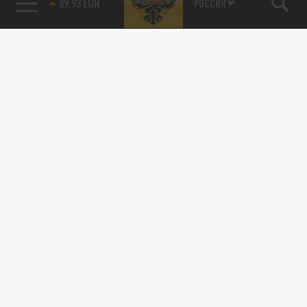
89.93 EUR
РОССИЯ
115093, г. Москва, переулок Партийный,
д.1, к.57, стр.3, эт.1, пом.I, ком.45
Тел.:
+7 (495) 374-77-73
info@tsargrad.tv
Адрес для пресс-релизов
press@tsargrad.tv