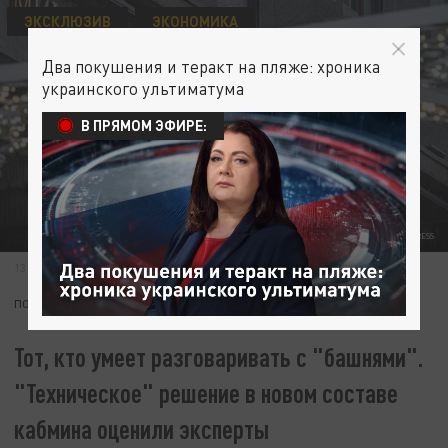
ЭКСКЛЮЗИВ
ЭКОНОМИКА
Два покушения и теракт на пляже: хроника
украинского ультиматума
В ПРЯМОМ ЭФИРЕ:
ФОТО: KONSTANTIN KOKOSHKIN/GLOBALLOOKPRESS
13 МАЯ 22:43
ПОДПИШИТЕСЬ:
Тот, кто умеет разговаривать с "башнями".
"Техническое" решение в новом составе
кабмина оценили эксперты