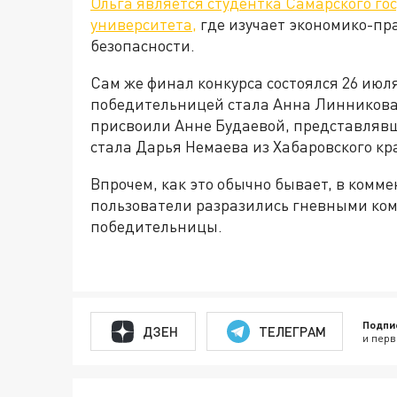
Ольга является студентка Самарского го
университета,
где изучает экономико-пр
безопасности.
Сам же финал конкурса состоялся 26 июл
победительницей стала Анна Линникова 
присвоили Анне Будаевой, представлявш
стала Дарья Немаева из Хабаровского кр
Впрочем, как это обычно бывает, в комм
пользователи разразились гневными ко
победительницы.
Подпи
ДЗЕН
ТЕЛЕГРАМ
и перв