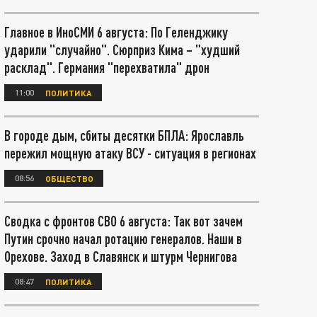
Главное в ИноСМИ 6 августа: По Геленджику
ударили "случайно". Сюрприз Кима – "худший
расклад". Германия "перехватила" дрон
11:00
ПОЛИТИКА
В городе дым, сбиты десятки БПЛА: Ярославль
пережил мощную атаку ВСУ - ситуация в регионах
08:56
ОБЩЕСТВО
Сводка с фронтов СВО 6 августа: Так вот зачем
Путин срочно начал ротацию генералов. Наши в
Орехове. Заход в Славянск и штурм Чернигова
08:47
ПОЛИТИКА