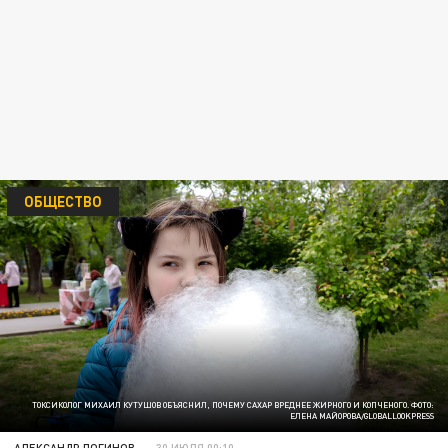
ОБЩЕСТВО
ТОКСИКОЛОГ МИХАИЛ КУТУШОВ ОБЪЯСНИЛ, ПОЧЕМУ САХАР ВРЕДНЕЕ ЖИРНОГО И КОПЧЕНОГО. ФОТО:
ЕЛЕНА МАЙОРОВА/GLOBALLOOKPRESS
АЛЕКСАНДР ЛОГИНОВ
30 ИЮЛЯ 00:10