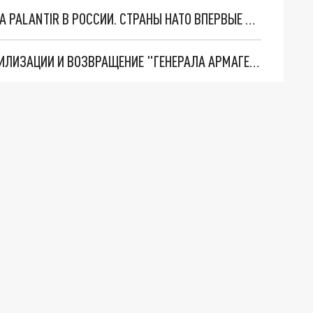
"ОЧЕНЬ ПЛОХИЕ НОВОСТИ": БОЛЬШАЯ ОШИБКА PALANTIR В РОССИИ. СТРАНЫ НАТО ВПЕРВЫЕ ЗА СВО ОСТАНОВИЛИ ПОСТАВКИ ОРУЖИЯ. ВСУ ТЕРЯЮТ ПРИГРАНИЧЬЕ?
ТРИ ГЛАВНЫХ ИНСАЙДА ОБ СВО. ОТМЕНА МОБИЛИЗАЦИИ И ВОЗВРАЩЕНИЕ "ГЕНЕРАЛА АРМАГЕДДОНА"? ОТЛИЧНЫЕ НОВОСТИ, КОТОРЫЕ ЖДАЛИ ВСЕ