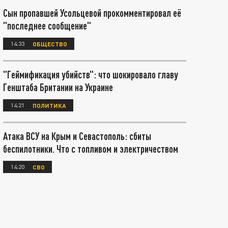
Сын пропавшей Усольцевой прокомментировал её
"последнее сообщение"
14:33
ОБЩЕСТВО
"Геймификация убийств": что шокировало главу
Генштаба Британии на Украине
14:21
ПОЛИТИКА
Атака ВСУ на Крым и Севастополь: сбиты
беспилотники. Что с топливом и электричеством
14:20
СВО