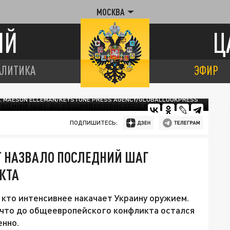
МОСКВА
ИЙ
Ц
АЛИТИКА
ЭФИР
T. MAESON ELLEMAN/KEYSTONE PRESS AGENCY/GLOBALLOOKPRESS
ПОДПИШИТЕСЬ:
T НАЗВАЛО ПОСЛЕДНИЙ ШАГ
КТА
 кто интенсивнее накачает Украину оружием.
, что до общеевропейского конфликта остался
енно.