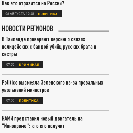
Как это отразится на России?
06 АВГУСТА 12:48
ПОЛИТИКА
НОВОСТИ РЕГИОНОВ
В Таиланде проверяют версию о связях
полицейских с бандой убийц русских брата и
сестры
07:55
КРИМИНАЛ
Politico высмеяла Зеленского из-за провальных
увольнений министров
07:50
ПОЛИТИКА
НАМИ представил новый двигатель на
"Иннопроме": кто его получит