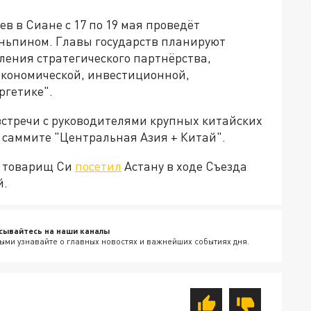
в в Сиане с 17 по 19 мая проведёт
ньпином. Главы государств планируют
ления стратегического партнёрства,
экономической, инвестиционной,
ргетике".
встречи с руководителями крупных китайских
 саммите "Центральная Азия + Китай".
а товарищ Си
посетил
Астану в ходе Съезда
й.
сывайтесь на наши каналы
ыми узнавайте о главных новостях и важнейших событиях дня.