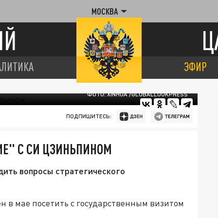
МОСКВА
ИЙ
Ц
АЛИТИКА
ЭФИР
ФОТО: XINHUA /GLOBALLOOKPRESS
ПОДПИШИТЕСЬ:
Е" С СИ ЦЗИНЬПИНОМ
удить вопросы стратегического
 в мае посетить с государственным визитом